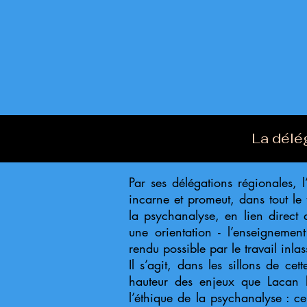
La délé
Par ses délégations régionales, l
incarne et promeut, dans tout le t
la psychanalyse, en lien direct a
une orientation - l’enseignemen
rendu possible par le travail inla
Il s’agit, dans les sillons de cet
hauteur des enjeux que Lacan 
l’éthique de la psychanalyse : ce