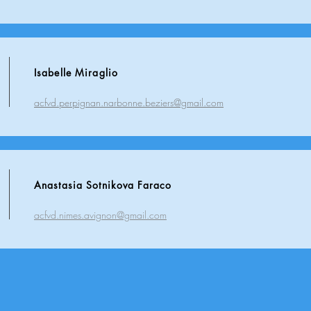
Isabelle Miraglio
acfvd.perpignan.narbonne.beziers@gmail.com
Anastasia Sotnikova Faraco
acfvd.nimes.avignon@gmail.com