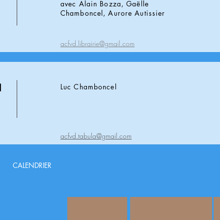
avec Alain Bozza, Gaëlle
Chamboncel, Aurore Autissier
acfvd.librairie@gmail.com
d
Luc Chamboncel
acfvd.tabula@gmail.com
CALENDRIER