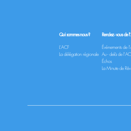
Qui sommes nous ?
Rendez - vous de 
L'ACF
Événements de l
L
a
délégation régionale
Au - delà de l'A
​Échos
La Minute de Rê