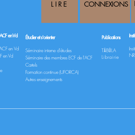
LIRE
CONNEXIONS
l'ACF en Vd
Inst
Étudier et s'orienter
Publications
'ACF en Vd
Ins
Séminaire interne d'études
TĀBŪLA
NR
CF en Vd
Librairie
Séminaire des membres ECF de l'ACF
Cartels
ve
Formation continue (UFORCA)
Autres enseignements