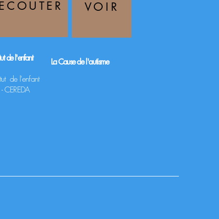
ECOUTER
VOIR
itut de l'enfant
La C
ause de l'autisme
titut de l'enfant
 - CEREDA