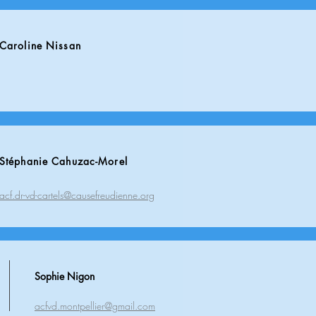
Caroline Nissan
Stéphanie Cahuzac-Morel
acf.dr-vd-cartels@causefreudienne.org
Sophie Nigon
acfvd.montpellier@gmail.co
m