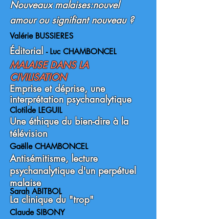
Nouveaux malaises:nouvel
amour ou signifiant nouveau ?
Valérie BUSSIERES
Éditorial
-
Luc CHAMBONCEL
MALAISE DANS LA
CIVILISATION
Emprise et déprise, une
interprétation psychanalytique
Clotilde LEGUIL
Une éthique du bien-dire à la
télévision
Gaëlle CHAMBONCEL
Antisémitisme, lecture
psychanalytique d'un perpétuel
malaise
Sarah ABITBOL
La clinique du "trop"
Claude SIBONY