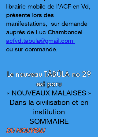
librairie mobile de l’ACF en Vd,
présente lors des
manifestations, sur demande
auprès de Luc Chamboncel
acfvd.tabula@gmail.com
ou sur commande.
Le nouveau TĂBŬLA no 29
est paru
« NOUVEAUX MALAISES »
Dans la civilisation et en
institution
SOMMAIRE
DU NOUVEAU