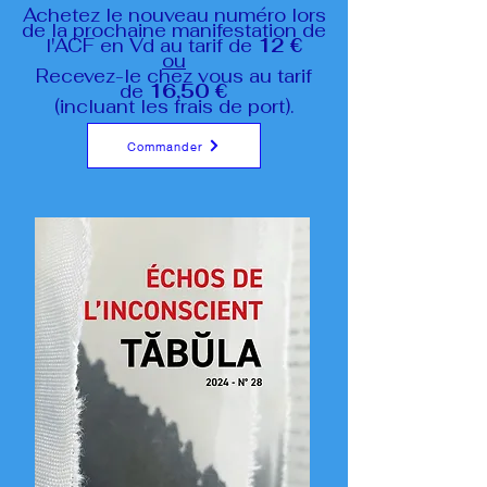
Achetez le nouveau numéro lors
de la prochaine manifestation de
l'ACF en Vd au tarif de
12 €
ou
Recevez-le chez vous au tarif
de
16,50 €
(incluant les frais de port).
Commander