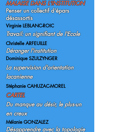
MALAISE DANS L'INSTITUTION
Penser un collectif d'épars
désassortis
Virginie LEBLANC-ROIC
Travail: un signifiant de l'Ecole
Christelle ARFEUILLE
Déranger l'institution
Dominique SZULZYNGER
La supervision d'orientation
lacanienne
Stéphanie CAHUZAC-MOREL
CARTEL
Du manque au désir, le plus-un
en creux
Mélanie GONZALEZ
Désapprendre avec la topologie